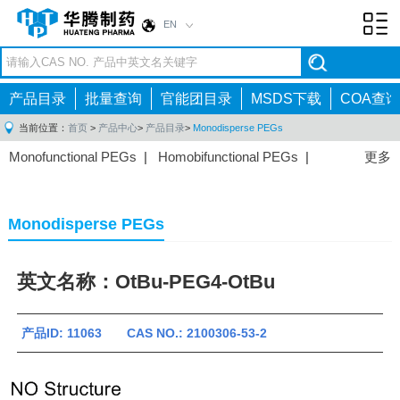
EN
Toggl
navig
产品目录
批量查询
官能团目录
MSDS下载
COA查询
当前位置：
首页
>
产品中心
>
产品目录
>
Monodisperse PEGs
Monofunctional PEGs
|
Homobifunctional PEGs
|
更多
Heterobifunctional PEGs
|
Multi-arm PEGs
|
Lipid
PEGs
|
Monodisperse PEGs
|
Fluorescent PEGs
|
Monodisperse PEGs
英文名称：OtBu-PEG4-OtBu
产品ID: 11063 CAS NO.: 2100306-53-2