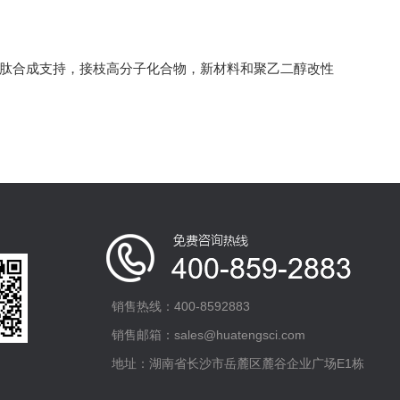
多肽合成支持，接枝高分子化合物，新材料和聚乙二醇改性
销售热线：400-8592883
销售邮箱：sales@huatengsci.com
地址：湖南省长沙市岳麓区麓谷企业广场E1栋