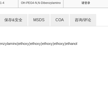
1-4
OH-PEG4-N,N-Dibenzylamino
请登录
保存&安全
MSDS
COA
咨询/评论
ibenzylamino)ethoxy)ethoxy)ethoxy)ethoxy)ethanol