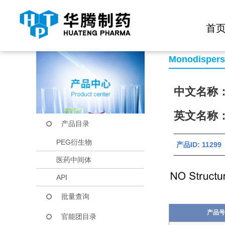
快捷导航栏 >>
化学试剂
生物试剂
PEG衍生物
当前位置：
首页
产品中心
产品目录
OH-PEG4-N,N-Dibe
首
Monodisper
中文名称：1
英文名称：OH
产品目录
PEG衍生物
产品ID: 112
医药中间体
API
批量查询
产品号
官能团目录