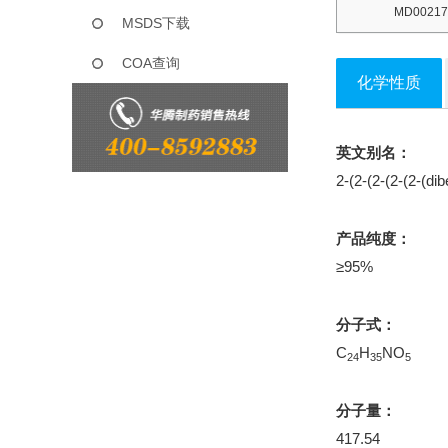
MD00217
MSDS下载
COA查询
化学性质
英文别名：
2-(2-(2-(2-(2-(d
产品纯度：
≥95%
分子式：
C
H
NO
24
35
5
分子量：
417.54