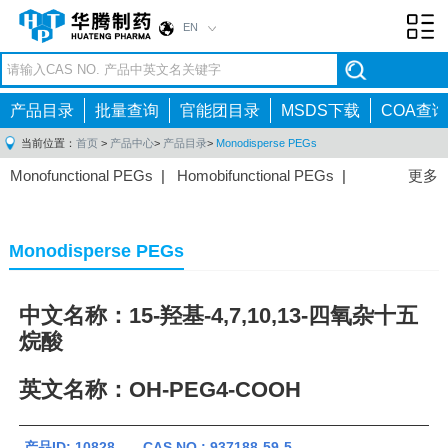
EN
Toggl
navig
产品目录
批量查询
官能团目录
MSDS下载
COA查询
当前位置：
首页
>
产品中心
>
产品目录
>
Monodisperse PEGs
Monofunctional PEGs
|
Homobifunctional PEGs
|
更多
Heterobifunctional PEGs
|
Multi-arm PEGs
|
Lipid
PEGs
|
Monodisperse PEGs
|
Fluorescent PEGs
|
Monodisperse PEGs
中文名称：15-羟基-4,7,10,13-四氧杂十五
烷酸
英文名称：OH-PEG4-COOH
产品ID: 10828 CAS NO.: 937188-59-5