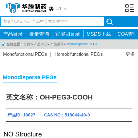
EN
Toggl
navig
产品目录
批量查询
官能团目录
MSDS下载
COA查询
当前位置：
首页
>
产品中心
>
产品目录
>
Monodisperse PEGs
Monofunctional PEGs
|
Homobifunctional PEGs
|
更多
Heterobifunctional PEGs
|
Multi-arm PEGs
|
Lipid
PEGs
|
Monodisperse PEGs
|
Fluorescent PEGs
|
Monodisperse PEGs
英文名称：OH-PEG3-COOH
产品ID: 10827 CAS NO.: 518044-49-0