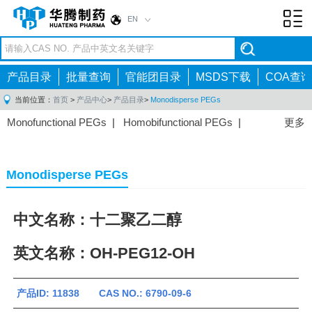
EN
Toggl
navig
产品目录
批量查询
官能团目录
MSDS下载
COA查询
当前位置：
首页
>
产品中心
>
产品目录
>
Monodisperse PEGs
Monofunctional PEGs
|
Homobifunctional PEGs
|
更多
Heterobifunctional PEGs
|
Multi-arm PEGs
|
Lipid
PEGs
|
Monodisperse PEGs
|
Fluorescent PEGs
|
Monodisperse PEGs
中文名称：十二聚乙二醇
英文名称：OH-PEG12-OH
产品ID: 11838 CAS NO.: 6790-09-6