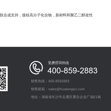
多肽合成支持，接枝高分子化合物，新材料和聚乙二醇改性
销售热线：400-8592883
销售邮箱：sales@huatengsci.com
地址：湖南省长沙市岳麓区麓谷企业广场E1栋