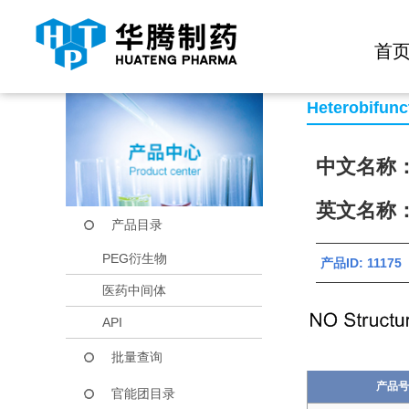
快捷导航栏 >>
化学试剂
生物试剂
PEG衍生物
当前位置：
首页
产品中心
产品目录
OH-PEG-AA-C30
首
Heterobifunc
中文名称：
英文名称：O
产品目录
PEG衍生物
产品ID: 111
医药中间体
API
批量查询
产品号
官能团目录