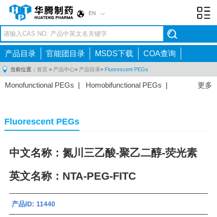
EN
Toggl
navig
产品目录
官能团目录
MSDS下载
COA查询
当前位置：
首页
>
产品中心
>
产品目录
>
Fluorescent PEGs
Monofunctional PEGs
|
Homobifunctional PEGs
|
更多
Heterobifunctional PEGs
|
Multi-arm PEGs
|
Lipid
PEGs
|
Monodisperse PEGs
|
Fluorescent PEGs
|
Fluorescent PEGs
中文名称：氮川三乙酸-聚乙二醇-荧光素
英文名称：NTA-PEG-FITC
产品ID: 11440