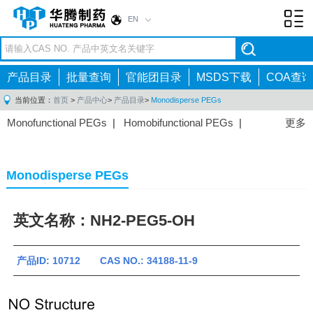
EN
Toggl
navig
产品目录
批量查询
官能团目录
MSDS下载
COA查询
当前位置：
首页
>
产品中心
>
产品目录
>
Monodisperse PEGs
Monofunctional PEGs
|
Homobifunctional PEGs
|
更多
Heterobifunctional PEGs
|
Multi-arm PEGs
|
Lipid
PEGs
|
Monodisperse PEGs
|
Fluorescent PEGs
|
Monodisperse PEGs
英文名称：NH2-PEG5-OH
产品ID: 10712 CAS NO.: 34188-11-9