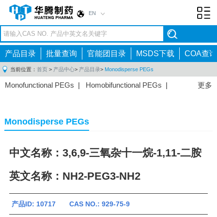
EN
Toggl
navig
产品目录
批量查询
官能团目录
MSDS下载
COA查询
当前位置：
首页
>
产品中心
>
产品目录
>
Monodisperse PEGs
Monofunctional PEGs
|
Homobifunctional PEGs
|
更多
Heterobifunctional PEGs
|
Multi-arm PEGs
|
Lipid
PEGs
|
Monodisperse PEGs
|
Fluorescent PEGs
|
Monodisperse PEGs
中文名称：3,6,9-三氧杂十一烷-1,11-二胺
英文名称：NH2-PEG3-NH2
产品ID: 10717 CAS NO.: 929-75-9