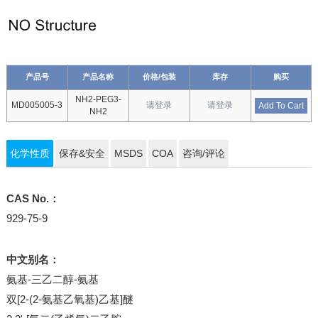
产品号
产品名称
价格/包装
库存
购买
NH2-PEG3-
MD005005-3
请登录
请登录
Add To Cart
NH2
化学性质
保存&安全
MSDS
COA
咨询/评论
CAS No.：
929-75-9
中文别名：
氨基-三乙二醇-氨基
双[2-(2-氨基乙氧基)乙基]醚