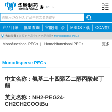
EN
Toggl
navig
产品目录
批量查询
官能团目录
MSDS下载
COA查询
当前位置：
首页
>
产品中心
>
产品目录
>
Monodisperse PEGs
Monofunctional PEGs
|
Homobifunctional PEGs
|
更多
Heterobifunctional PEGs
|
Multi-arm PEGs
|
Lipid
PEGs
|
Monodisperse PEGs
|
Fluorescent PEGs
|
Monodisperse PEGs
中文名称：氨基二十四聚乙二醇丙酸叔丁
酯
英文名称：NH2-PEG24-
CH2CH2COOtBu