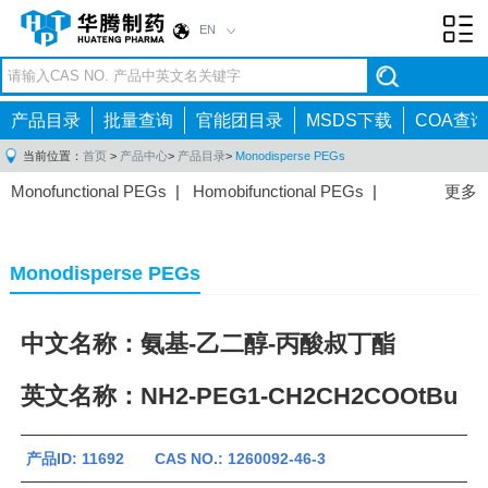
EN
Toggl
navig
产品目录
批量查询
官能团目录
MSDS下载
COA查询
当前位置：
首页
>
产品中心
>
产品目录
>
Monodisperse PEGs
Monofunctional PEGs
|
Homobifunctional PEGs
|
更多
Heterobifunctional PEGs
|
Multi-arm PEGs
|
Lipid
PEGs
|
Monodisperse PEGs
|
Fluorescent PEGs
|
Monodisperse PEGs
中文名称：氨基-乙二醇-丙酸叔丁酯
英文名称：NH2-PEG1-CH2CH2COOtBu
产品ID: 11692 CAS NO.: 1260092-46-3