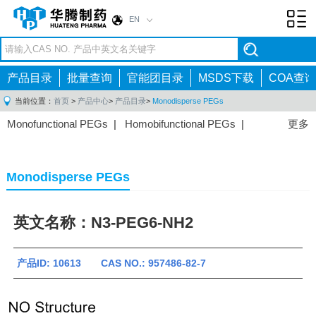
EN
Toggl
navig
产品目录
批量查询
官能团目录
MSDS下载
COA查询
当前位置：
首页
>
产品中心
>
产品目录
>
Monodisperse PEGs
Monofunctional PEGs
|
Homobifunctional PEGs
|
更多
Heterobifunctional PEGs
|
Multi-arm PEGs
|
Lipid
PEGs
|
Monodisperse PEGs
|
Fluorescent PEGs
|
Monodisperse PEGs
英文名称：N3-PEG6-NH2
产品ID: 10613 CAS NO.: 957486-82-7