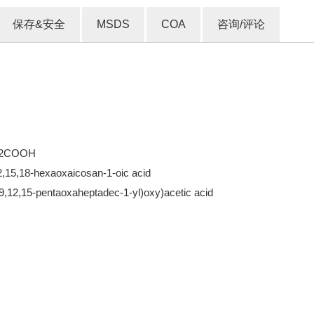
保存&安全
MSDS
COA
咨询/评论
H2COOH
2,15,18-hexaoxaicosan-1-oic acid
,9,12,15-pentaoxaheptadec-1-yl)oxy)acetic acid