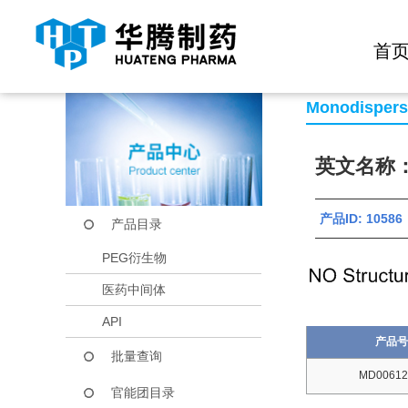
快捷导航栏 >>
化学试剂
生物试剂
PEG衍生物
当前位置：
首页
产品中心
产品目录
N3-PEG6-CH2COO
首
Monodisper
英文名称：N
产品ID: 10586
产品目录
PEG衍生物
医药中间体
API
产品号
批量查询
MD00612
官能团目录