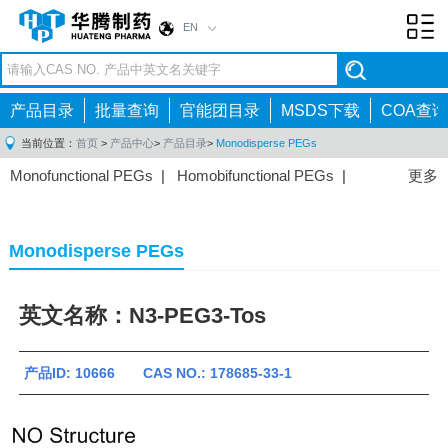
EN
Toggl
navig
产品目录
批量查询
官能团目录
MSDS下载
COA查询
当前位置：
首页
>
产品中心
>
产品目录
>
Monodisperse PEGs
Monofunctional PEGs
|
Homobifunctional PEGs
|
更多
Heterobifunctional PEGs
|
Multi-arm PEGs
|
Lipid
PEGs
|
Monodisperse PEGs
|
Fluorescent PEGs
|
Monodisperse PEGs
英文名称：N3-PEG3-Tos
产品ID: 10666 CAS NO.: 178685-33-1