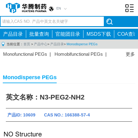
EN
Toggl
navig
产品目录
批量查询
官能团目录
MSDS下载
COA查询
当前位置：
首页
>
产品中心
>
产品目录
>
Monodisperse PEGs
Monofunctional PEGs
|
Homobifunctional PEGs
|
更多
Heterobifunctional PEGs
|
Multi-arm PEGs
|
Lipid
PEGs
|
Monodisperse PEGs
|
Fluorescent PEGs
|
Monodisperse PEGs
英文名称：N3-PEG2-NH2
产品ID: 10609 CAS NO.: 166388-57-4