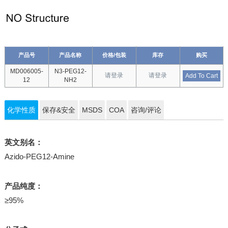
产品号
产品名称
价格/包装
库存
购买
MD006005-
N3-PEG12-
请登录
请登录
Add To Cart
12
NH2
化学性质
保存&安全
MSDS
COA
咨询/评论
英文别名：
Azido-PEG12-Amine
产品纯度：
≥95%