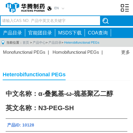
EN
Toggl
navig
产品目录
官能团目录
MSDS下载
COA查询
当前位置：
首页
>
产品中心
>
产品目录
>
Heterobifunctional PEGs
Monofunctional PEGs
|
Homobifunctional PEGs
|
更多
Heterobifunctional PEGs
|
Multi-arm PEGs
|
Lipid
PEGs
|
Monodisperse PEGs
|
Fluorescent PEGs
|
Heterobifunctional PEGs
中文名称：α-叠氮基-ω-巯基聚乙二醇
英文名称：N3-PEG-SH
产品ID: 10128