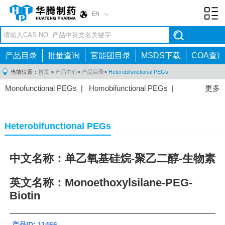
EN
Toggl
navig
产品目录
批量查询
官能团目录
MSDS下载
COA查询
当前位置：
首页
>
产品中心
>
产品目录
>
Heterobifunctional PEGs
Monofunctional PEGs
|
Homobifunctional PEGs
|
更多
Heterobifunctional PEGs
|
Multi-arm PEGs
|
Lipid
PEGs
|
Monodisperse PEGs
|
Fluorescent PEGs
|
Heterobifunctional PEGs
中文名称：单乙氧基硅烷-聚乙二醇-生物素
英文名称：Monoethoxylsilane-PEG-
Biotin
产品ID: 11466