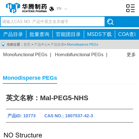
EN
Toggl
navig
产品目录
批量查询
官能团目录
MSDS下载
COA查询
当前位置：
首页
>
产品中心
>
产品目录
>
Monodisperse PEGs
Monofunctional PEGs
|
Homobifunctional PEGs
|
更多
Heterobifunctional PEGs
|
Multi-arm PEGs
|
Lipid
PEGs
|
Monodisperse PEGs
|
Fluorescent PEGs
|
Monodisperse PEGs
英文名称：Mal-PEG5-NHS
产品ID: 10773 CAS NO.: 1807537-42-3