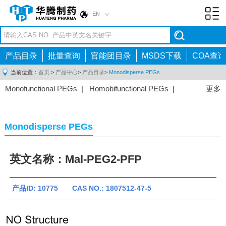
EN
Toggl
navig
产品目录
批量查询
官能团目录
MSDS下载
COA查询
当前位置：
首页
>
产品中心
>
产品目录
>
Monodisperse PEGs
Monofunctional PEGs
|
Homobifunctional PEGs
|
更多
Heterobifunctional PEGs
|
Multi-arm PEGs
|
Lipid
PEGs
|
Monodisperse PEGs
|
Fluorescent PEGs
|
Monodisperse PEGs
英文名称：Mal-PEG2-PFP
产品ID: 10775 CAS NO.: 1807512-47-5