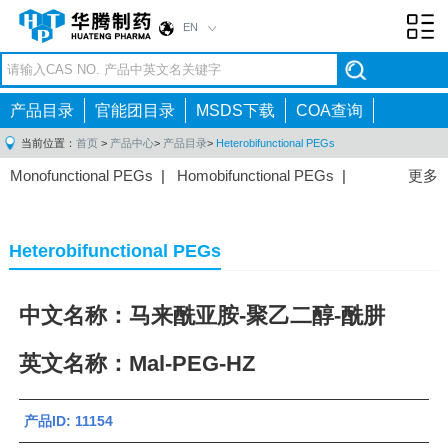
EN
Toggl
navig
产品目录
官能团目录
MSDS下载
COA查询
当前位置：
首页
>
产品中心
>
产品目录
>
Heterobifunctional PEGs
Monofunctional PEGs
|
Homobifunctional PEGs
|
更多
Heterobifunctional PEGs
|
Multi-arm PEGs
|
Lipid
PEGs
|
Monodisperse PEGs
|
Fluorescent PEGs
|
Heterobifunctional PEGs
中文名称：马来酰亚胺-聚乙二醇-酰肼
英文名称：Mal-PEG-HZ
产品ID: 11154