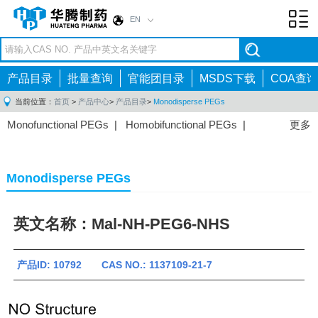
EN
Toggl
navig
产品目录
批量查询
官能团目录
MSDS下载
COA查询
当前位置：
首页
>
产品中心
>
产品目录
>
Monodisperse PEGs
Monofunctional PEGs
|
Homobifunctional PEGs
|
更多
Heterobifunctional PEGs
|
Multi-arm PEGs
|
Lipid
PEGs
|
Monodisperse PEGs
|
Fluorescent PEGs
|
Monodisperse PEGs
英文名称：Mal-NH-PEG6-NHS
产品ID: 10792 CAS NO.: 1137109-21-7