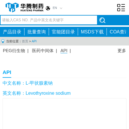
EN
Toggl
navig
产品目录
批量查询
官能团目录
MSDS下载
COA查询
当前位置：
首页
>
API
PEG衍生物
|
医药中间体
|
API
|
更多
API
中文名称：L-甲状腺素钠
英文名称：Levothyroxine sodium