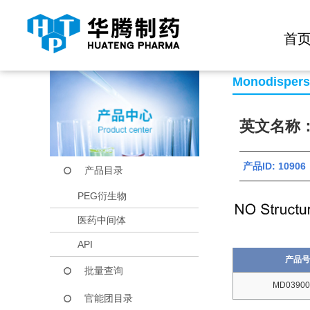
快捷导航栏 >>
化学试剂
生物试剂
PEG衍生物
当前位置：
首页
产品中心
产品目录
LA-PEG2-OH
首
Monodisper
英文名称：L
产品ID: 10906
产品目录
PEG衍生物
医药中间体
API
产品号
批量查询
MD03900
官能团目录