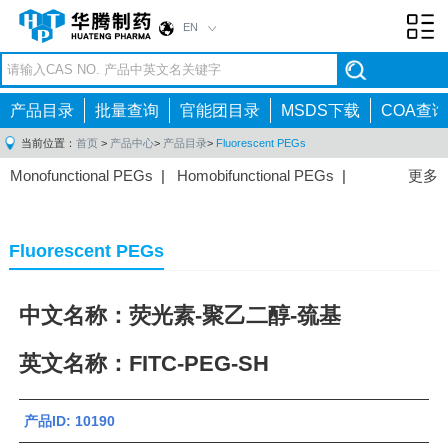
EN
Toggl
navig
产品目录
批量查询
官能团目录
MSDS下载
COA查询
当前位置：
首页
>
产品中心
>
产品目录
>
Fluorescent PEGs
Monofunctional PEGs
|
Homobifunctional PEGs
|
更多
Heterobifunctional PEGs
|
Multi-arm PEGs
|
Lipid
PEGs
|
Monodisperse PEGs
|
Fluorescent PEGs
|
Fluorescent PEGs
中文名称：荧光素-聚乙二醇-巯基
英文名称：FITC-PEG-SH
产品ID: 10190