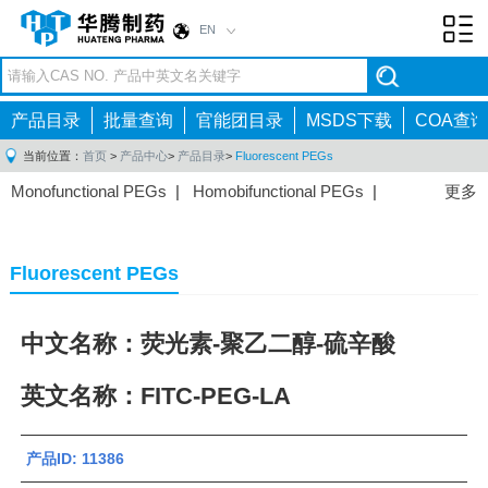
EN
Toggl
navig
产品目录
批量查询
官能团目录
MSDS下载
COA查询
当前位置：
首页
>
产品中心
>
产品目录
>
Fluorescent PEGs
Monofunctional PEGs
|
Homobifunctional PEGs
|
更多
Heterobifunctional PEGs
|
Multi-arm PEGs
|
Lipid
PEGs
|
Monodisperse PEGs
|
Fluorescent PEGs
|
Fluorescent PEGs
中文名称：荧光素-聚乙二醇-硫辛酸
英文名称：FITC-PEG-LA
产品ID: 11386