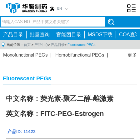
EN
Toggl
navig
产品目录
批量查询
官能团目录
MSDS下载
COA查询
当前位置：
首页
>
产品中心
>
产品目录
>
Fluorescent PEGs
Monofunctional PEGs
|
Homobifunctional PEGs
|
更多
Heterobifunctional PEGs
|
Multi-arm PEGs
|
Lipid
PEGs
|
Monodisperse PEGs
|
Fluorescent PEGs
|
Fluorescent PEGs
中文名称：荧光素-聚乙二醇-雌激素
英文名称：FITC-PEG-Estrogen
产品ID: 11422