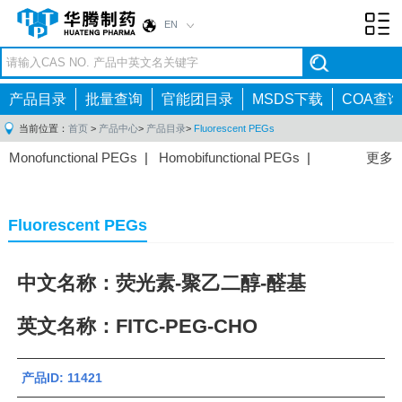
EN
Toggl
navig
产品目录
批量查询
官能团目录
MSDS下载
COA查询
当前位置：
首页
>
产品中心
>
产品目录
>
Fluorescent PEGs
Monofunctional PEGs
|
Homobifunctional PEGs
|
更多
Heterobifunctional PEGs
|
Multi-arm PEGs
|
Lipid
PEGs
|
Monodisperse PEGs
|
Fluorescent PEGs
|
Fluorescent PEGs
中文名称：荧光素-聚乙二醇-醛基
英文名称：FITC-PEG-CHO
产品ID: 11421