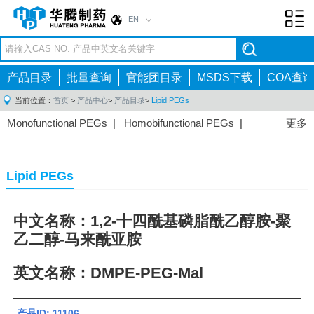
EN
Toggl
navig
产品目录
批量查询
官能团目录
MSDS下载
COA查询
当前位置：
首页
>
产品中心
>
产品目录
>
Lipid PEGs
Monofunctional PEGs
|
Homobifunctional PEGs
|
更多
Heterobifunctional PEGs
|
Multi-arm PEGs
|
Lipid
PEGs
|
Monodisperse PEGs
|
Fluorescent PEGs
|
Lipid PEGs
中文名称：1,2-十四酰基磷脂酰乙醇胺-聚
乙二醇-马来酰亚胺
英文名称：DMPE-PEG-Mal
产品ID: 11106