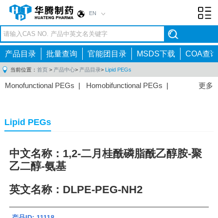
EN
Toggl
navig
产品目录
批量查询
官能团目录
MSDS下载
COA查询
当前位置：
首页
>
产品中心
>
产品目录
>
Lipid PEGs
Monofunctional PEGs
|
Homobifunctional PEGs
|
更多
Heterobifunctional PEGs
|
Multi-arm PEGs
|
Lipid
PEGs
|
Monodisperse PEGs
|
Fluorescent PEGs
|
Lipid PEGs
中文名称：1,2-二月桂酰磷脂酰乙醇胺-聚
乙二醇-氨基
英文名称：DLPE-PEG-NH2
产品ID: 11118