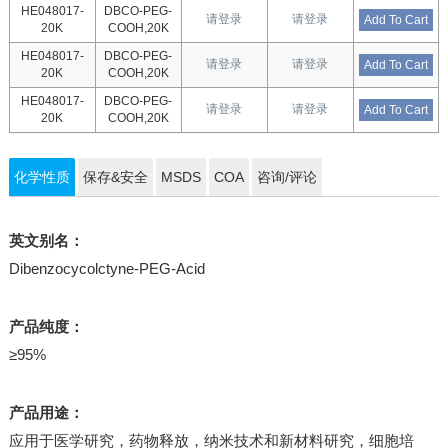
HE048017-
DBCO-PEG-
请登录
请登录
Add To Cart
20K
COOH,20K
HE048017-
DBCO-PEG-
请登录
请登录
Add To Cart
20K
COOH,20K
HE048017-
DBCO-PEG-
请登录
请登录
Add To Cart
20K
COOH,20K
化学性质
保存&安全
MSDS
COA
咨询/评论
英文别名：
Dibenzocycolctyne-PEG-Acid
产品纯度：
≥95%
产品用途：
应用于医学研究，药物释放，纳米技术和新材料研究，细胞培