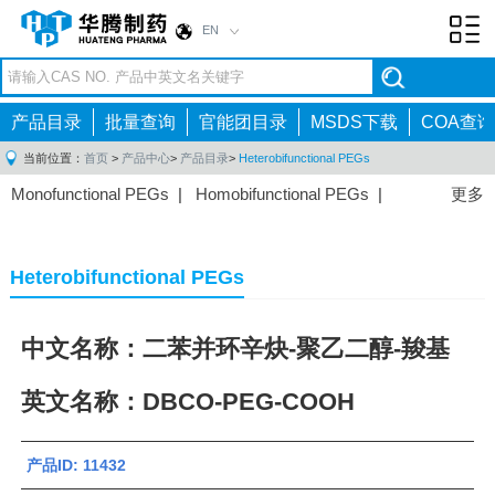
EN
Toggl
navig
产品目录
批量查询
官能团目录
MSDS下载
COA查询
当前位置：
首页
>
产品中心
>
产品目录
>
Heterobifunctional PEGs
Monofunctional PEGs
|
Homobifunctional PEGs
|
更多
Heterobifunctional PEGs
|
Multi-arm PEGs
|
Lipid
PEGs
|
Monodisperse PEGs
|
Fluorescent PEGs
|
Heterobifunctional PEGs
中文名称：二苯并环辛炔-聚乙二醇-羧基
英文名称：DBCO-PEG-COOH
产品ID: 11432