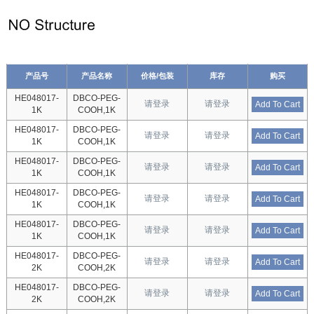
产品号
产品名称
价格/包装
库存
购买
HE048017-
DBCO-PEG-
请登录
请登录
Add To Cart
1K
COOH,1K
HE048017-
DBCO-PEG-
请登录
请登录
Add To Cart
1K
COOH,1K
HE048017-
DBCO-PEG-
请登录
请登录
Add To Cart
1K
COOH,1K
HE048017-
DBCO-PEG-
请登录
请登录
Add To Cart
1K
COOH,1K
HE048017-
DBCO-PEG-
请登录
请登录
Add To Cart
1K
COOH,1K
HE048017-
DBCO-PEG-
请登录
请登录
Add To Cart
2K
COOH,2K
HE048017-
DBCO-PEG-
请登录
请登录
Add To Cart
2K
COOH,2K