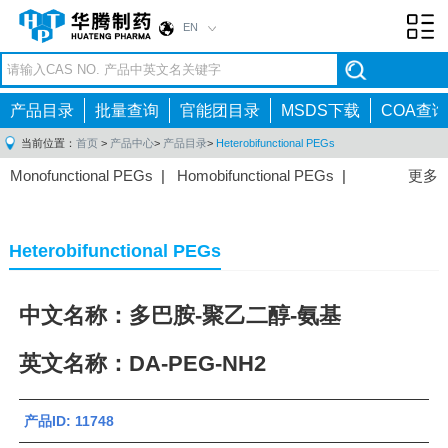
EN
Toggl
navig
产品目录
批量查询
官能团目录
MSDS下载
COA查询
当前位置：
首页
>
产品中心
>
产品目录
>
Heterobifunctional PEGs
Monofunctional PEGs
|
Homobifunctional PEGs
|
更多
Heterobifunctional PEGs
|
Multi-arm PEGs
|
Lipid
PEGs
|
Monodisperse PEGs
|
Fluorescent PEGs
|
Heterobifunctional PEGs
中文名称：多巴胺-聚乙二醇-氨基
英文名称：DA-PEG-NH2
产品ID: 11748