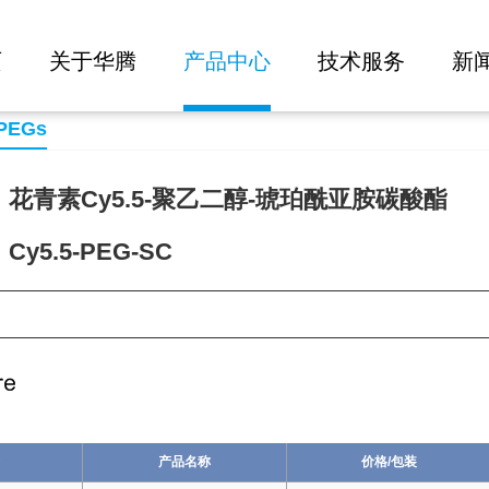
大批量询价
页
关于华腾
产品中心
技术服务
新
 PEGs
花青素Cy5.5-聚乙二醇-琥珀酰亚胺碳酸酯
y5.5-PEG-SC
55
产品名称
价格/包装