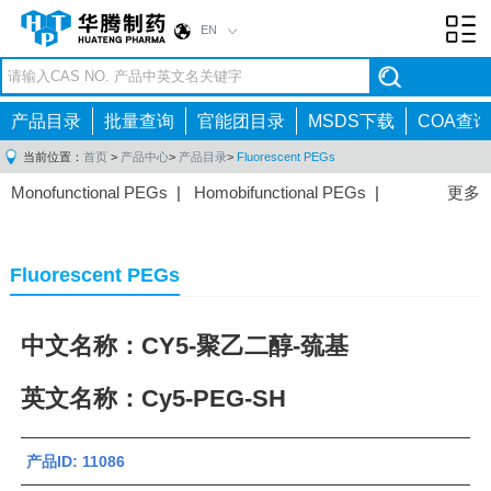
EN
Toggl
navig
产品目录
批量查询
官能团目录
MSDS下载
COA查询
当前位置：
首页
>
产品中心
>
产品目录
>
Fluorescent PEGs
Monofunctional PEGs
|
Homobifunctional PEGs
|
更多
Heterobifunctional PEGs
|
Multi-arm PEGs
|
Lipid
PEGs
|
Monodisperse PEGs
|
Fluorescent PEGs
|
Fluorescent PEGs
中文名称：CY5-聚乙二醇-巯基
英文名称：Cy5-PEG-SH
产品ID: 11086