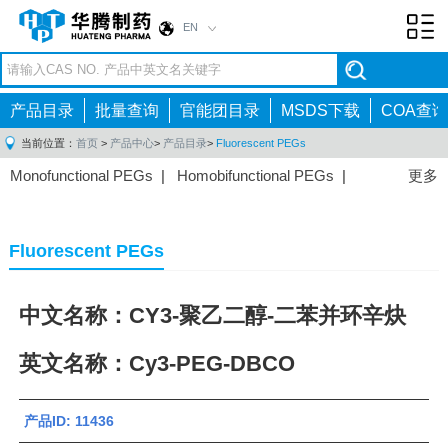
EN
Toggl
navig
产品目录
批量查询
官能团目录
MSDS下载
COA查询
当前位置：
首页
>
产品中心
>
产品目录
>
Fluorescent PEGs
Monofunctional PEGs
|
Homobifunctional PEGs
|
更多
Heterobifunctional PEGs
|
Multi-arm PEGs
|
Lipid
PEGs
|
Monodisperse PEGs
|
Fluorescent PEGs
|
Fluorescent PEGs
中文名称：CY3-聚乙二醇-二苯并环辛炔
英文名称：Cy3-PEG-DBCO
产品ID: 11436