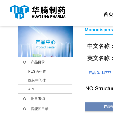
快捷导航栏 >>
化学试剂
生物试剂
PEG衍生物
当前位置：
首页
产品中心
产品目录
COOH-PEG16-COO
首
Monodisper
中文名称：
英文名称：C
产品目录
PEG衍生物
产品ID: 117
医药中间体
API
批量查询
产品号
官能团目录