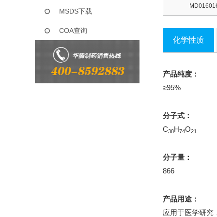
MD016016
MSDS下载
COA查询
化学性质
产品纯度：
≥95%
分子式：
C
H
O
38
74
21
分子量：
866
产品用途：
应用于医学研究