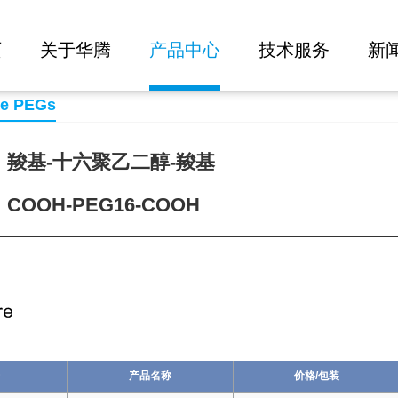
大批量询价
H
页
关于华腾
产品中心
技术服务
新
se PEGs
羧基-十六聚乙二醇-羧基
OOH-PEG16-COOH
77
产品名称
价格/包装