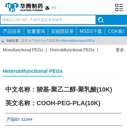
EN
Toggl
navig
产品目录
批量查询
官能团目录
MSDS下载
COA查询
当前位置：
首页
>
产品中心
>
产品目录
>
Heterobifunctional PEGs
Monofunctional PEGs
|
Homobifunctional PEGs
|
更多
Heterobifunctional PEGs
|
Multi-arm PEGs
|
Lipid
PEGs
|
Monodisperse PEGs
|
Fluorescent PEGs
|
Heterobifunctional PEGs
中文名称：羧基-聚乙二醇-聚乳酸(10K)
英文名称：COOH-PEG-PLA(10K)
产品ID: 11344