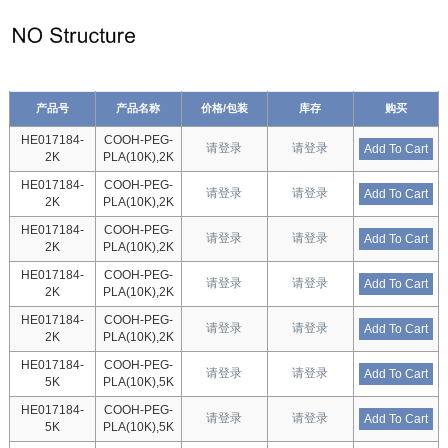
产品号
产品名称
价格/包装
库存
购买
HE017184-
COOH-PEG-
请登录
请登录
Add To Cart
2K
PLA(10K),2K
HE017184-
COOH-PEG-
请登录
请登录
Add To Cart
2K
PLA(10K),2K
HE017184-
COOH-PEG-
请登录
请登录
Add To Cart
2K
PLA(10K),2K
HE017184-
COOH-PEG-
请登录
请登录
Add To Cart
2K
PLA(10K),2K
HE017184-
COOH-PEG-
请登录
请登录
Add To Cart
2K
PLA(10K),2K
HE017184-
COOH-PEG-
请登录
请登录
Add To Cart
5K
PLA(10K),5K
HE017184-
COOH-PEG-
请登录
请登录
Add To Cart
5K
PLA(10K),5K