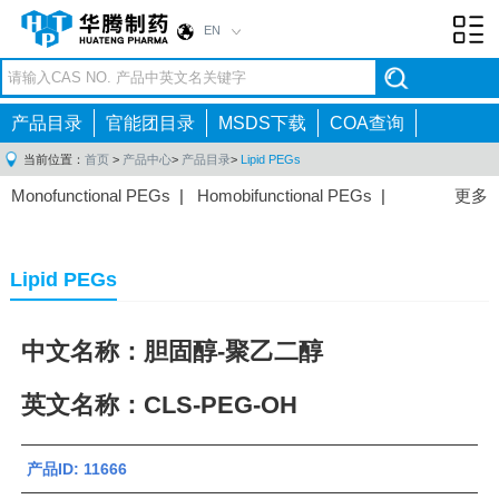
EN
Toggl
navig
产品目录
官能团目录
MSDS下载
COA查询
当前位置：
首页
>
产品中心
>
产品目录
>
Lipid PEGs
Monofunctional PEGs
|
Homobifunctional PEGs
|
更多
Heterobifunctional PEGs
|
Multi-arm PEGs
|
Lipid
PEGs
|
Monodisperse PEGs
|
Fluorescent PEGs
|
Lipid PEGs
中文名称：胆固醇-聚乙二醇
英文名称：CLS-PEG-OH
产品ID: 11666