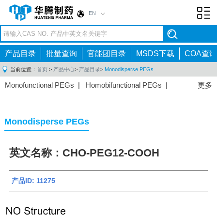
EN
Toggl
navig
产品目录
批量查询
官能团目录
MSDS下载
COA查询
当前位置：
首页
>
产品中心
>
产品目录
>
Monodisperse PEGs
Monofunctional PEGs
|
Homobifunctional PEGs
|
更多
Heterobifunctional PEGs
|
Multi-arm PEGs
|
Lipid
PEGs
|
Monodisperse PEGs
|
Fluorescent PEGs
|
Monodisperse PEGs
英文名称：CHO-PEG12-COOH
产品ID: 11275