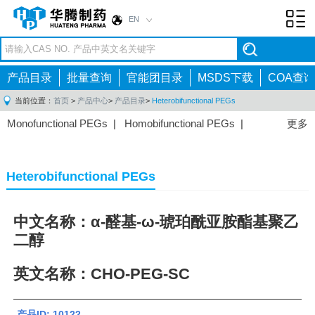
EN
Toggl
navig
产品目录
批量查询
官能团目录
MSDS下载
COA查询
当前位置：
首页
>
产品中心
>
产品目录
>
Heterobifunctional PEGs
Monofunctional PEGs
|
Homobifunctional PEGs
|
更多
Heterobifunctional PEGs
|
Multi-arm PEGs
|
Lipid
PEGs
|
Monodisperse PEGs
|
Fluorescent PEGs
|
Heterobifunctional PEGs
中文名称：α-醛基-ω-琥珀酰亚胺酯基聚乙
二醇
英文名称：CHO-PEG-SC
产品ID: 10122