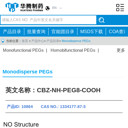
EN
Toggl
navig
产品目录
批量查询
官能团目录
MSDS下载
COA查询
当前位置：
首页
>
产品中心
>
产品目录
>
Monodisperse PEGs
Monofunctional PEGs
|
Homobifunctional PEGs
|
更多
Heterobifunctional PEGs
|
Multi-arm PEGs
|
Lipid
PEGs
|
Monodisperse PEGs
|
Fluorescent PEGs
|
Monodisperse PEGs
英文名称：CBZ-NH-PEG8-COOH
产品ID: 10864 CAS NO.: 1334177-87-5