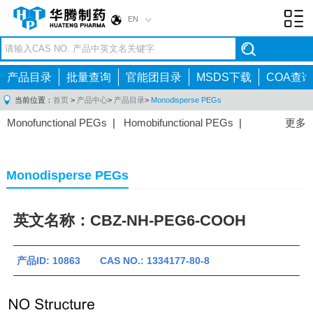
EN
Toggl
navig
产品目录
批量查询
官能团目录
MSDS下载
COA查询
当前位置：
首页
>
产品中心
>
产品目录
>
Monodisperse PEGs
Monofunctional PEGs
|
Homobifunctional PEGs
|
更多
Heterobifunctional PEGs
|
Multi-arm PEGs
|
Lipid
PEGs
|
Monodisperse PEGs
|
Fluorescent PEGs
|
Monodisperse PEGs
英文名称：CBZ-NH-PEG6-COOH
产品ID: 10863 CAS NO.: 1334177-80-8