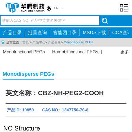
EN
Toggl
navig
产品目录
批量查询
官能团目录
MSDS下载
COA查询
当前位置：
首页
>
产品中心
>
产品目录
>
Monodisperse PEGs
Monofunctional PEGs
|
Homobifunctional PEGs
|
更多
Heterobifunctional PEGs
|
Multi-arm PEGs
|
Lipid
PEGs
|
Monodisperse PEGs
|
Fluorescent PEGs
|
Monodisperse PEGs
英文名称：CBZ-NH-PEG2-COOH
产品ID: 10859 CAS NO.: 1347750-76-8