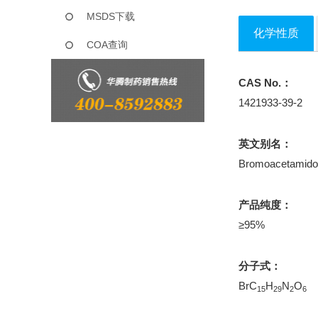
MSDS下载
化学性质
COA查询
CAS No.：
1421933-39-2
英文别名：
Bromoacetamid
产品纯度：
≥95%
分子式：
BrC
H
N
O
15
29
2
6