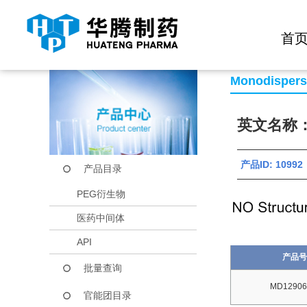
快捷导航栏 >>
化学试剂
生物试剂
PEG衍生物
当前位置：
首页
产品中心
产品目录
Bromoacetamido-P
首
Monodisper
英文名称：Br
产品ID: 10992
产品目录
PEG衍生物
医药中间体
API
产品号
批量查询
MD12906
官能团目录