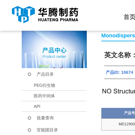
快捷导航栏 >>
化学试剂
生物试剂
PEG衍生物
当前位置：
首页
产品中心
产品目录
Bromoacetamido-P
首
Monodisper
英文名称：Br
产品ID: 10674
产品目录
PEG衍生物
医药中间体
API
产品号
批量查询
MD12900
官能团目录