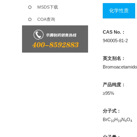
MSDS下载
化学性质
COA查询
CAS No.：
940005-81-2
英文别名：
Bromoacetamido
产品纯度：
≥95%
分子式：
BrC
H
N
O
10
19
4
4