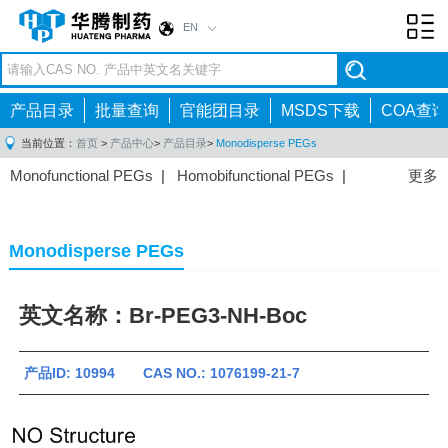
EN
Toggl
navig
产品目录
批量查询
官能团目录
MSDS下载
COA查询
当前位置：
首页
>
产品中心
>
产品目录
>
Monodisperse PEGs
Monofunctional PEGs
|
Homobifunctional PEGs
|
更多
Heterobifunctional PEGs
|
Multi-arm PEGs
|
Lipid
PEGs
|
Monodisperse PEGs
|
Fluorescent PEGs
|
Monodisperse PEGs
英文名称：Br-PEG3-NH-Boc
产品ID: 10994 CAS NO.: 1076199-21-7