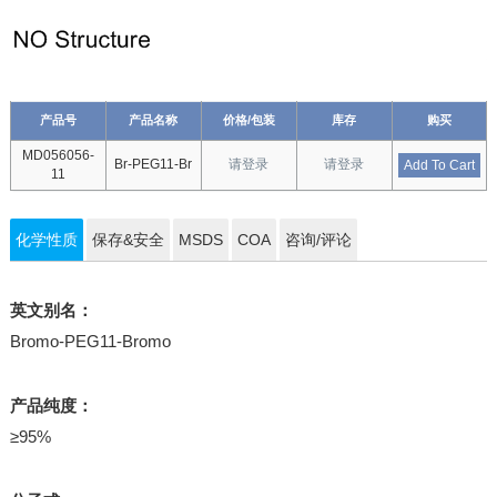
产品号
产品名称
价格/包装
库存
购买
MD056056-
Br-PEG11-Br
请登录
请登录
Add To Cart
11
化学性质
保存&安全
MSDS
COA
咨询/评论
英文别名：
Bromo-PEG11-Bromo
产品纯度：
≥95%