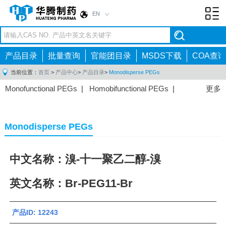
EN
Toggl
navig
产品目录
批量查询
官能团目录
MSDS下载
COA查询
当前位置：
首页
>
产品中心
>
产品目录
>
Monodisperse PEGs
Monofunctional PEGs
|
Homobifunctional PEGs
|
更多
Heterobifunctional PEGs
|
Multi-arm PEGs
|
Lipid
PEGs
|
Monodisperse PEGs
|
Fluorescent PEGs
|
Monodisperse PEGs
中文名称：溴-十一聚乙二醇-溴
英文名称：Br-PEG11-Br
产品ID: 12243