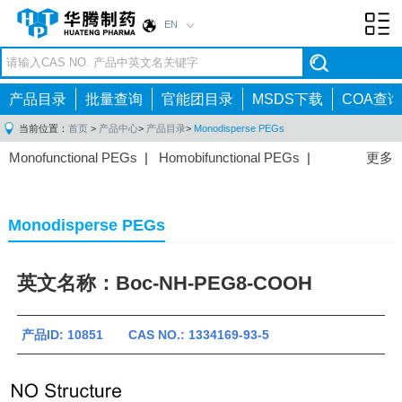
EN
Toggl
navig
产品目录
批量查询
官能团目录
MSDS下载
COA查询
当前位置：
首页
>
产品中心
>
产品目录
>
Monodisperse PEGs
Monofunctional PEGs
|
Homobifunctional PEGs
|
更多
Heterobifunctional PEGs
|
Multi-arm PEGs
|
Lipid
PEGs
|
Monodisperse PEGs
|
Fluorescent PEGs
|
Monodisperse PEGs
英文名称：Boc-NH-PEG8-COOH
产品ID: 10851 CAS NO.: 1334169-93-5