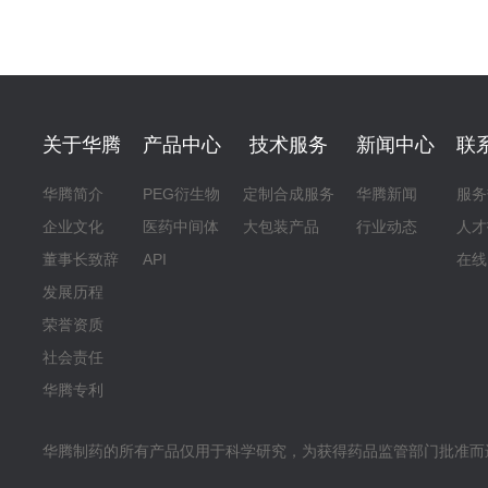
关于华腾
产品中心
技术服务
新闻中心
联
华腾简介
PEG衍生物
定制合成服务
华腾新闻
服务
企业文化
医药中间体
大包装产品
行业动态
人才
董事长致辞
API
在线
发展历程
荣誉资质
社会责任
华腾专利
华腾制药的所有产品仅用于科学研究，为获得药品监管部门批准而