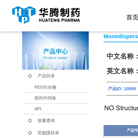
快捷导航栏 >>
化学试剂
生物试剂
PEG衍生物
当前位置：
首页
产品中心
产品目录
Boc-NH-PEG4-OH
首
Monodisper
中文名称：2
英文名称：B
产品目录
PEG衍生物
产品ID: 10895
医药中间体
API
批量查询
产品号
官能团目录