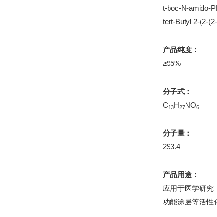
t-boc-N-amido-P
tert-Butyl 2-(2-
产品纯度：
≥95%
分子式：
C
H
NO
13
27
6
分子量：
293.4
产品用途：
应用于医学研究
功能涂层等活性