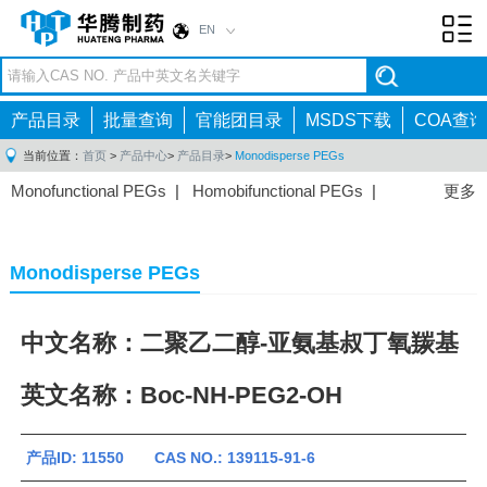
EN
Toggl
navig
产品目录
批量查询
官能团目录
MSDS下载
COA查询
当前位置：
首页
>
产品中心
>
产品目录
>
Monodisperse PEGs
Monofunctional PEGs
|
Homobifunctional PEGs
|
更多
Heterobifunctional PEGs
|
Multi-arm PEGs
|
Lipid
PEGs
|
Monodisperse PEGs
|
Fluorescent PEGs
|
Monodisperse PEGs
中文名称：二聚乙二醇-亚氨基叔丁氧羰基
英文名称：Boc-NH-PEG2-OH
产品ID: 11550 CAS NO.: 139115-91-6