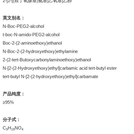
2-[2-[(叔丁氧羰基)氨基]乙氧基]乙醇
英文别名：
N-Boc-PEG2-alcohol
t-boc-N-amido-PEG2-alcohol
Boc-2-(2-aminoethoxy)ethanol
N-Boc-2-(2-hydroxyethoxy)ethylamine
2-(2-tert-Butoxycarbonylaminoethoxy)ethanol
N-[2-(2-Hydroxyethoxy)ethyl]carbamic acid tert-butyl ester
tert-butyl N-[2-(2-hydroxyethoxy)ethyl]carbamate
产品纯度：
≥95%
分子式：
C
H
NO
9
19
4