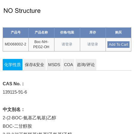
产品号
产品名称
价格/包装
库存
购买
Boc-NH-
MD068002-2
请登录
请登录
Add To Cart
PEG2-OH
化学性质
保存&安全
MSDS
COA
咨询/评论
CAS No.：
139115-91-6
中文别名：
2-(2-BOC-氨基乙氧基)乙醇
BOC-二甘醇胺